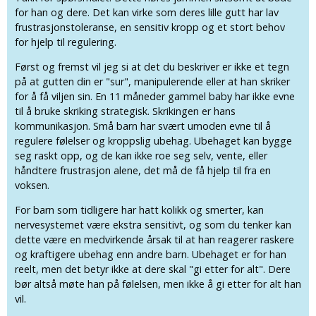
for han og dere. Det kan virke som deres lille gutt har lav
frustrasjonstoleranse, en sensitiv kropp og et stort behov
for hjelp til regulering.
Først og fremst vil jeg si at det du beskriver er ikke et tegn
på at gutten din er "sur", manipulerende eller at han skriker
for å få viljen sin. En 11 måneder gammel baby har ikke evne
til å bruke skriking strategisk. Skrikingen er hans
kommunikasjon. Små barn har svært umoden evne til å
regulere følelser og kroppslig ubehag. Ubehaget kan bygge
seg raskt opp, og de kan ikke roe seg selv, vente, eller
håndtere frustrasjon alene, det må de få hjelp til fra en
voksen.
For barn som tidligere har hatt kolikk og smerter, kan
nervesystemet være ekstra sensitivt, og som du tenker kan
dette være en medvirkende årsak til at han reagerer raskere
og kraftigere ubehag enn andre barn. Ubehaget er for han
reelt, men det betyr ikke at dere skal "gi etter for alt". Dere
bør altså møte han på følelsen, men ikke å gi etter for alt han
vil.