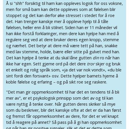
Å si "shh" forsiktig til ham kan oppleves logisk for oss voksne,
men for små barn kan dette oppleves som at følelsen blir
stoppet og det kan derfor øke stresset i stedet for å roe
det. Han trenger kanskje mer å oppleve hjelp til å tåle
følelsen, heller enn å bli stilnet. Siden han er 11 måneder vil
han ikke forstå forklaringer, men dere kan hjelpe han med å
regulere seg ved at dere bruker deres egen kropp, stemme
og nærhet. Det betyr at dere må være tett på han, snakke
med lav stemme, holde, bære eller sitte på gulvet med han.
Det kan hjelpe å tenke at du skal låne gutten
din
ro når han
ikke har egen. Sett gjerne ord på det dere
tror
skjer og bruk
et enkelt og rolig språk som, «ja det var nok vondt», «du ble
sint fordi den forsvant» osv. Dette hjelper barnets hjerne å
koble følelse og erfaring – og på sikt roe seg raskere.
"Det man gir oppmerksomhet til har det en tendens til å bli
mer av", er et psykologisk prinsipp som det av og til kan
være nyttig å tenke over. Når gutten deres skriker så mye
som du beskriver, blir det kanskje ofte at det er da han først
og fremst får oppmerksomhet av dere, for det er vel knapt
tid å reagere på annet? Så pass på å gi han oppmerksomhet
og når han gir positive signaler, slik at det er dette som