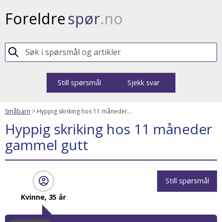
Foreldre
spør
.no
Still spørsmål
Sjekk svar
Småbarn
>
Hyppig skriking hos 11 måneder...
Hyppig skriking hos 11 måneder
gammel gutt
account_circle
Still spørsmål
Kvinne, 35 år