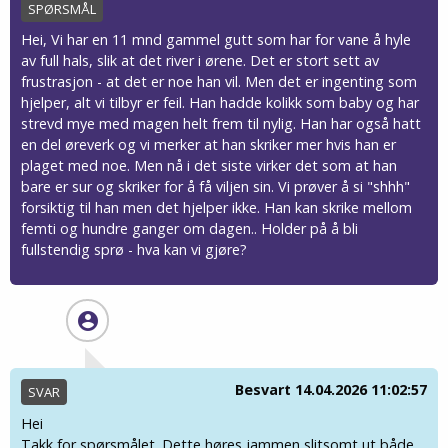
SPØRSMÅL
Hei, Vi har en 11 mnd gammel gutt som har for vane å hyle
av full hals, slik at det river i ørene. Det er stort sett av
frustrasjon - at det er noe han vil. Men det er ingenting som
hjelper, alt vi tilbyr er feil. Han hadde kolikk som baby og har
strevd mye med magen helt frem til nylig. Han har også hatt
en del øreverk og vi merker at han skriker mer hvis han er
plaget med noe. Men nå i det siste virker det som at han
bare er sur og skriker for å få viljen sin. Vi prøver å si "shhh"
forsiktig til han men det hjelper ikke. Han kan skrike mellom
femti og hundre ganger om dagen.. Holder på å bli
fullstendig sprø - hva kan vi gjøre?
account_circle
Besvart 14.04.2026 11:02:57
SVAR
Hei
Takk for spørsmålet. Dette høres jammen slitsomt ut både