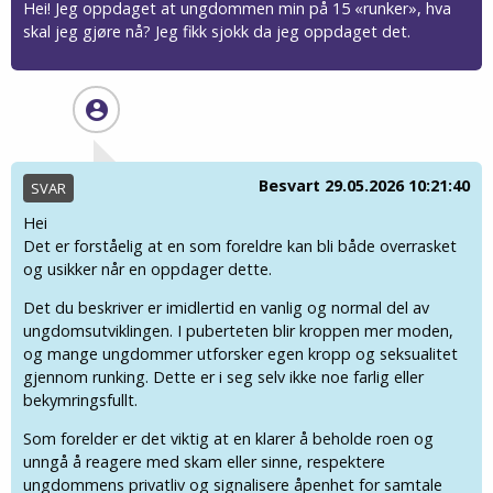
Hei! Jeg oppdaget at ungdommen min på 15 «runker», hva
skal jeg gjøre nå? Jeg fikk sjokk da jeg oppdaget det.
account_circle
Besvart 29.05.2026 10:21:40
SVAR
Hei
Det er forståelig at en som foreldre kan bli både overrasket
og usikker når en oppdager dette.
Det du beskriver er imidlertid en vanlig og normal del av
ungdomsutviklingen. I puberteten blir kroppen mer moden,
og mange ungdommer utforsker egen kropp og seksualitet
gjennom runking. Dette er i seg selv ikke noe farlig eller
bekymringsfullt.
Som forelder er det viktig at en klarer å beholde roen og
unngå å reagere med skam eller sinne, respektere
ungdommens privatliv og signalisere åpenhet for samtale