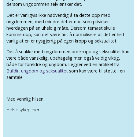
dersom ungdommen selv ønsker det.
Det er vanligvis ikke nødvendig å ta dette opp med
ungdommen, med mindre det er noe som påvirker
hverdagen på en uheldig måte. Dersom temaet skulle
komme opp, kan det være fint å normalisere at det er helt
vanlig at en er nysgjerrig på egen kropp og seksualitet.
Det å snakke med ungdommen om kropp og seksualitet kan
være både vanskelig, ubehagelig men også veldig viktig,
både for foreldre og ungdom. Legger ved en artikkel fra
Bufdir, ungdom og seksualitet
som kan være til støtte i en
samtale.
Med vennlig hilsen
Helsesykepleier